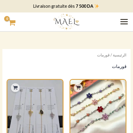
خطي
7 500 DA
Livraison gratuite dès
لى
لمحتوى
الرئيسية
/ ڨورمات
ڨورمات