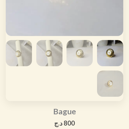
Bague
800
د.ج