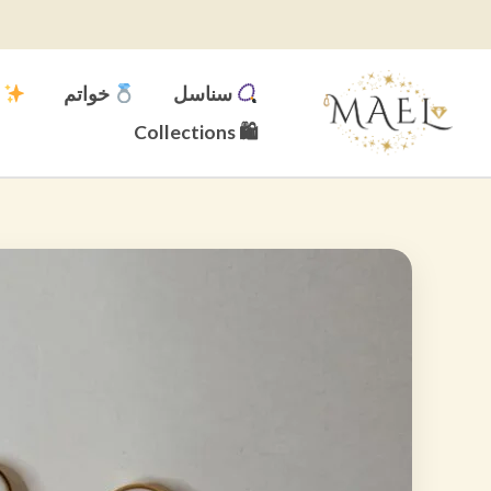
خطي
لى
لمحتوى
سناسل
خواتم
م
🛍 Collections