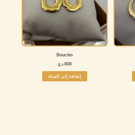
لهذا
المنتج.
يمكن
اختيار
الخيارات
على
Boucles
صفحة
800
د.ج
المنتج
إضافة إلى السلة