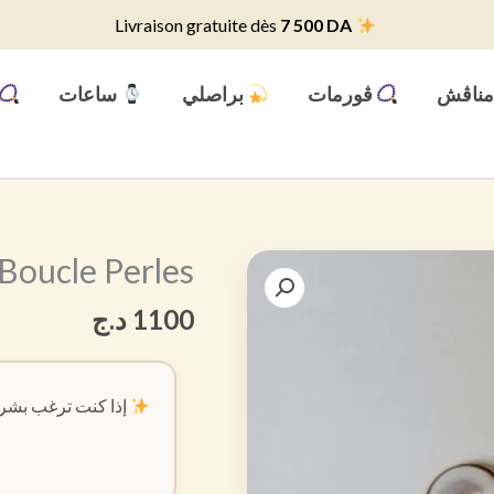
7 500 DA
Livraison gratuite dès
ناڨش
ڨورمات
براصلي
ساعات
Boucle Perles
1100
د.ج
إذا كنت ترغب بشرا