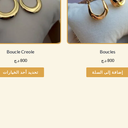
Boucle Creole
Boucles
800
د.ج
800
د.ج
إضافة إلى السلة
تحديد أحد الخيارات