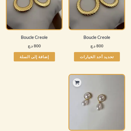
الأشكال
المختلفة
لهذا
المنتج.
يمكن
Boucle Creole
Boucle Creole
اختيار
800
د.ج
800
د.ج
الخيارات
على
تحديد أحد الخيارات
إضافة إلى السلة
صفحة
المنتج