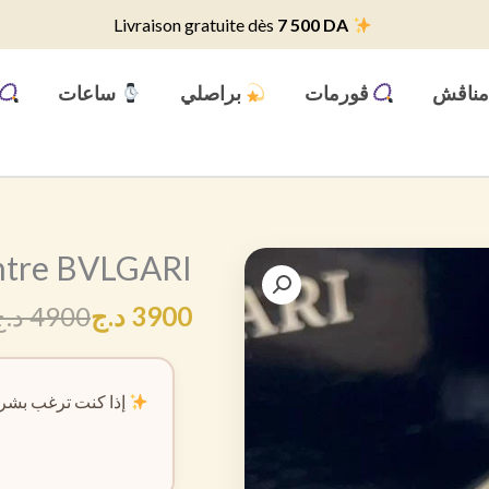
7 500 DA
Livraison gratuite dès
ناڨش
ڨورمات
براصلي
ساعات
tre BVLGARI
3900
د.ج
4900
د.ج
إذا كنت ترغب بشرا