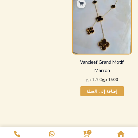
الأصلي
الحالي
هو:
هو:
1700 د.ج.
1500 د.ج.
Vancleef Grand Motif
Marron
1500
د.ج
1700
د.ج
إضافة إلى السلة
0