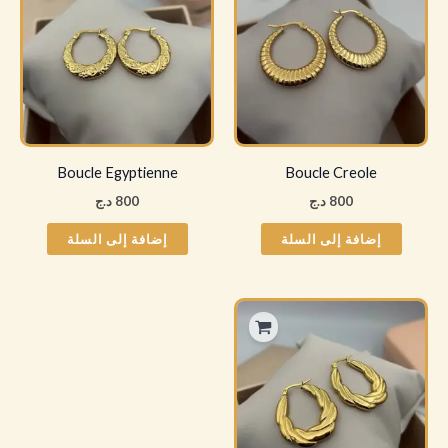
Boucle Egyptienne
Boucle Creole
800
د.ج
800
د.ج
إضافة إلى السلة
إضافة إلى السلة
نطاق
هناك
السعر:
العديد
من
من
خلال
الأشكال
المختلفة
لهذا