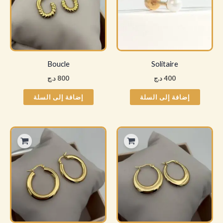
Boucle
Solitaire
400
د.ج
800
د.ج
إضافة إلى السلة
إضافة إلى السلة
هناك
هناك
العديد
العديد
من
من
الأشكال
الأشكا
المختلفة
المختل
لهذا
لهذا
المنتج.
المنتج.