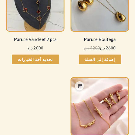
الأشكا
المختل
لهذا
المنتج.
يمكن
Parure Vancleef 2 pcs
Parure Boutega
اختيار
2600
د.ج
3200
د.ج
2000
د.ج
الخيار
على
إضافة إلى السلة
تحديد أحد الخيارات
صفحة
المنتج