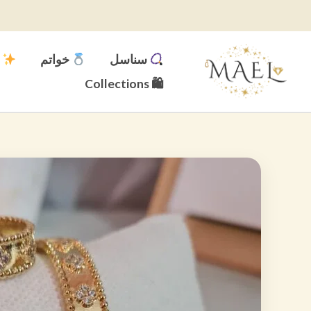
خطي
لى
لمحتوى
سناسل
خواتم
م
🛍 Collections