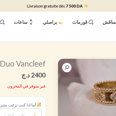
7 500 DA
Livraison gratuite dès
ناڨش
ڨورمات
براصلي
ساعات
Duo Vancleef
2400
د.ج
غير متوفر في المخزون
أما اذا كنت ترغب بشراء