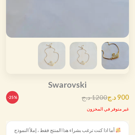
Swarovski
900
د.ج
1200
د.ج
-25%
غير متوفر في المخزون
أما اذا كنت ترغب بشراء هذا المنتج فقط ، إملأ النموذج