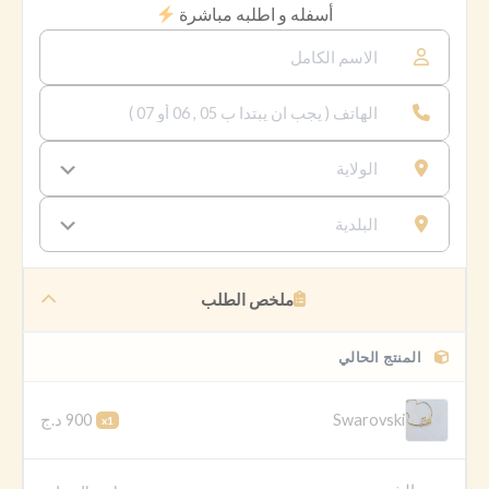
أسفله و اطلبه مباشرة
ملخص الطلب
المنتج الحالي
900 د.ج
Swarovski
x1