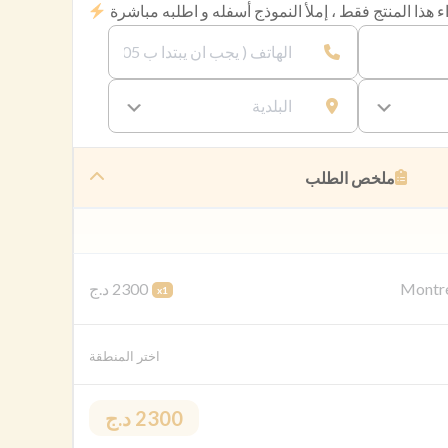
 هذا المنتج فقط ، إملأ النموذج أسفله و اطلبه مباشرة
ملخص الطلب
2300 د.ج
Montre
x1
اختر المنطقة
2300 د.ج