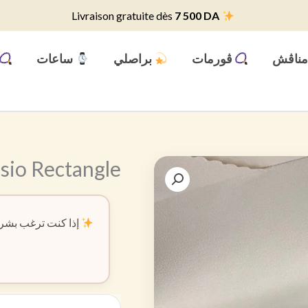
7 500 DA
Livraison gratuite dès
ناڨش
ڨورمات
براصلي
ساعات
sio Rectangle
إذا كنت ترغب بشرا