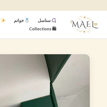
خطي
لى
لمحتوى
سناسل
خواتم
م
🛍 Collections