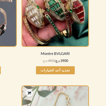
الأشكال
المختلفة
لهذا
المنتج.
يمكن
اختيار
الخيارات
على
Montre BVLGARI
صفحة
3900
د.ج
4900
د.ج
المنتج
تحديد أحد الخيارات