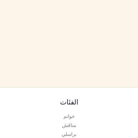
الفئات
خواتم
مناڨش
براسلي