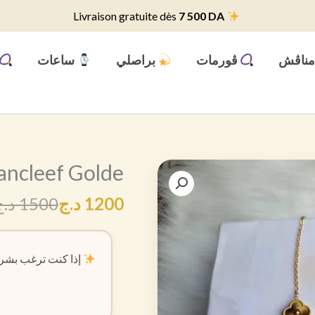
7 500 DA
Livraison gratuite dès
ناڨش
ڨورمات
براصلي
ساعات
ancleef Golde
1200
د.ج
1500
د.ج
إذا كنت ترغب بشرا