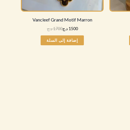
Vancleef Grand Motif Marron
1500
د.ج
1700
د.ج
إضافة إلى السلة