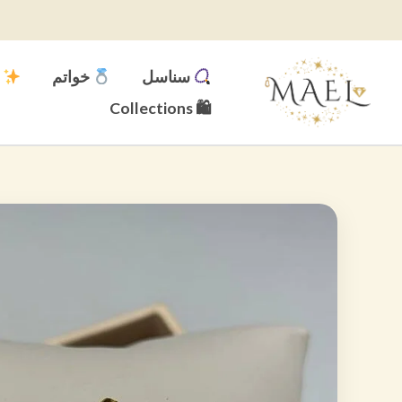
خطي
لى
لمحتوى
سناسل
خواتم
م
🛍 Collections