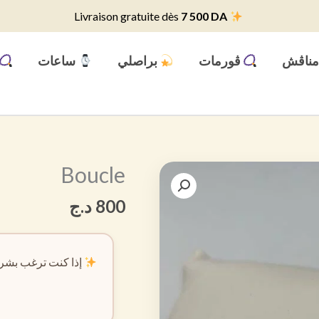
7 500 DA
Livraison gratuite dès
ناڨش
ڨورمات
براصلي
ساعات
Boucle
800
د.ج
إذا كنت ترغب بشرا